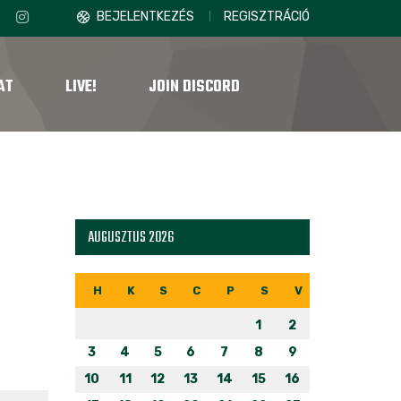
BEJELENTKEZÉS
REGISZTRÁCIÓ
AT
LIVE!
JOIN DISCORD
AUGUSZTUS 2026
H
K
S
C
P
S
V
1
2
3
4
5
6
7
8
9
10
11
12
13
14
15
16