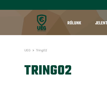
RÓLUNK
JELEN
UEG
>
Tring02
TRING02