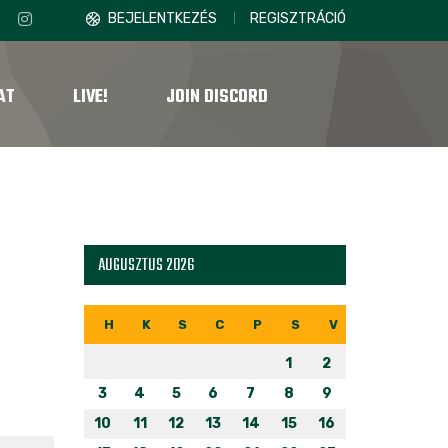
BEJELENTKEZÉS
REGISZTRÁCIÓ
AT
LIVE!
JOIN DISCORD
AUGUSZTUS 2026
H
K
S
C
P
S
V
1
2
3
4
5
6
7
8
9
10
11
12
13
14
15
16