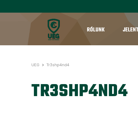
RÓLUNK
JELEN
UEG
>
Tr3shp4nd4
TR3SHP4ND4