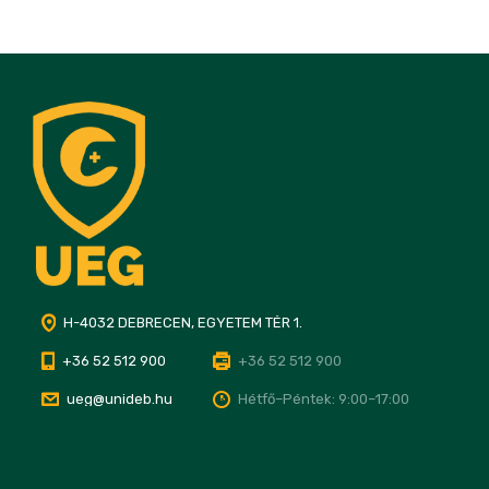
H-4032 DEBRECEN, EGYETEM TÉR 1.
+36 52 512 900
+36 52 512 900
ueg@unideb.hu
Hétfő–Péntek: 9:00–17:00