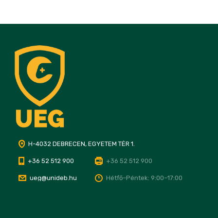
H-4032 DEBRECEN, EGYETEM TÉR 1.
+36 52 512 900
+36 52 512 900
ueg@unideb.hu
Hétfő–Péntek: 9:00–17:00