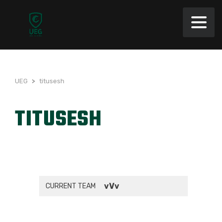
UEG
>
titusesh
TITUSESH
vVv
CURRENT TEAM