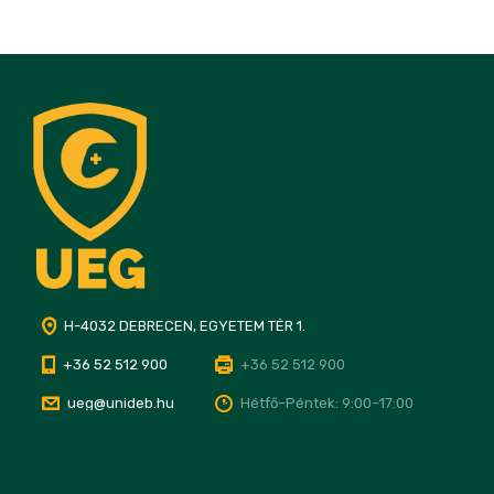
H-4032 DEBRECEN, EGYETEM TÉR 1.
+36 52 512 900
+36 52 512 900
ueg@unideb.hu
Hétfő–Péntek: 9:00–17:00