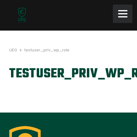
UEG
>
testuser_priv_wp_role
TESTUSER_PRIV_WP_