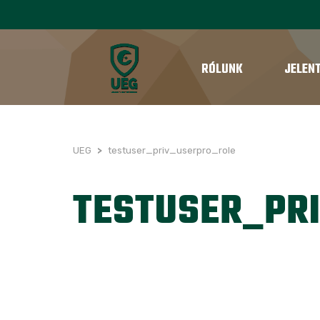
RÓLUNK
JELEN
UEG
>
testuser_priv_userpro_role
TESTUSER_PR