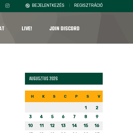
BEJELENTKEZÉS
REGISZTRÁCIÓ
AT
LIVE!
JOIN DISCORD
AUGUSZTUS 2026
H
K
S
C
P
S
V
1
2
3
4
5
6
7
8
9
10
11
12
13
14
15
16