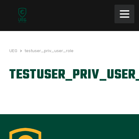
UEG
>
testuser_priv_user_role
TESTUSER_PRIV_USER