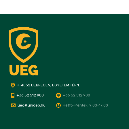
H-4032 DEBRECEN, EGYETEM TÉR 1.
+36 52 512 900
+36 52 512 900
ueg@unideb.hu
Hétfő–Péntek: 9:00–17:00