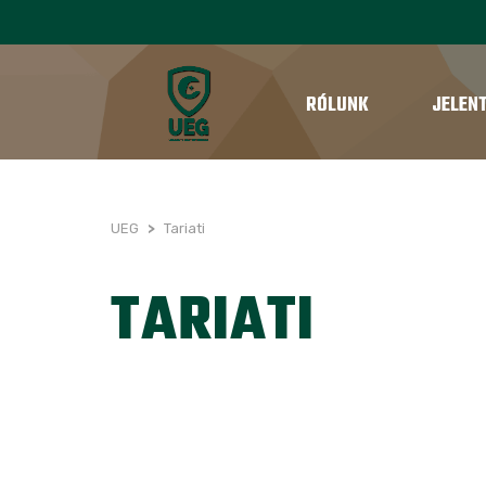
RÓLUNK
JELEN
UEG
>
Tariati
TARIATI