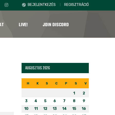
BEJELENTKEZÉS
REGISZTRÁCIÓ
AT
LIVE!
JOIN DISCORD
AUGUSZTUS 2026
H
K
S
C
P
S
V
1
2
3
4
5
6
7
8
9
10
11
12
13
14
15
16