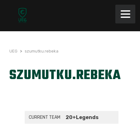
UEG
>
szumutku.rebeka
SZUMUTKU.REBEKA
20+Legends
CURRENT TEAM