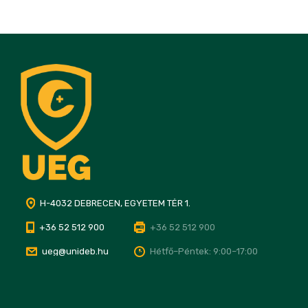
H-4032 DEBRECEN, EGYETEM TÉR 1.
+36 52 512 900
+36 52 512 900
ueg@unideb.hu
Hétfő–Péntek: 9:00–17:00