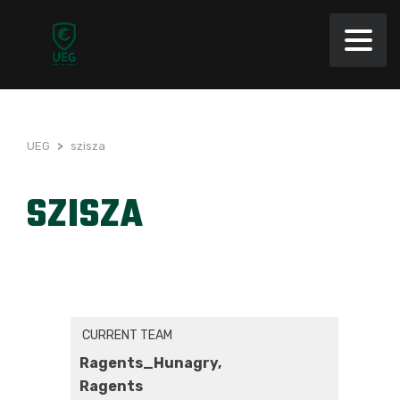
UEG
>
szisza
SZISZA
CURRENT TEAM
Ragents_Hunagry,
Ragents