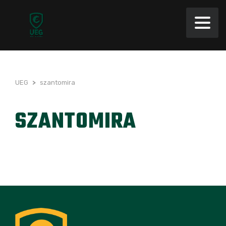
UEG
>
szantomira
SZANTOMIRA