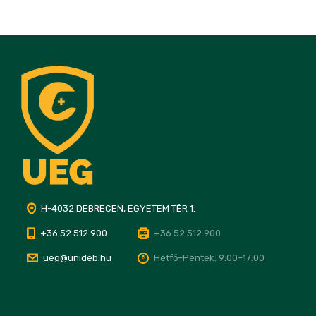
H-4032 DEBRECEN, EGYETEM TÉR 1.
+36 52 512 900
+36 52 512 900
ueg@unideb.hu
Hétfő–Péntek: 9:00–17:00