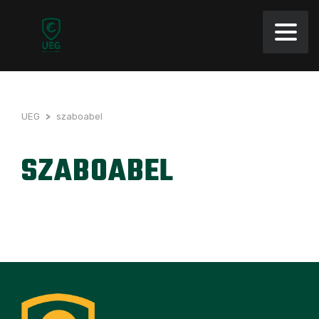
UEG
>
szaboabel
SZABOABEL