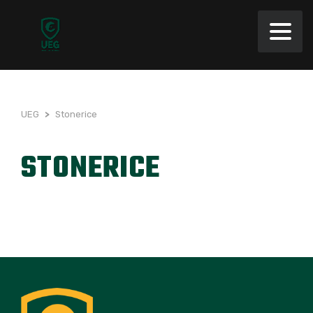
UEG
>
Stonerice
STONERICE