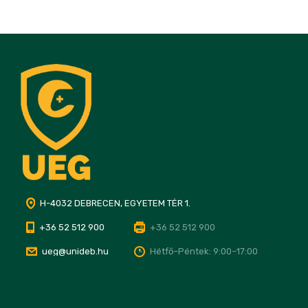
H-4032 DEBRECEN, EGYETEM TÉR 1.
+36 52 512 900
+36 52 512 900
ueg@unideb.hu
Hétfő–Péntek: 9:00–17:00