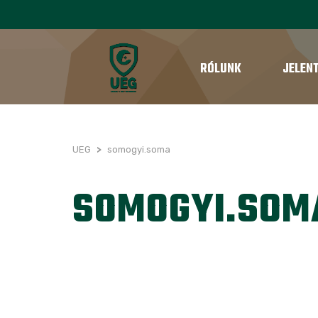
RÓLUNK
JELEN
UEG
>
somogyi.soma
SOMOGYI.SOM