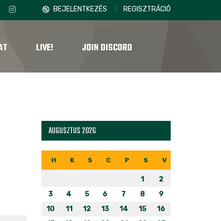
BEJELENTKEZÉS
REGISZTRÁCIÓ
AT
LIVE!
JOIN DISCORD
AUGUSZTUS 2026
H
K
S
C
P
S
V
1
2
3
4
5
6
7
8
9
10
11
12
13
14
15
16