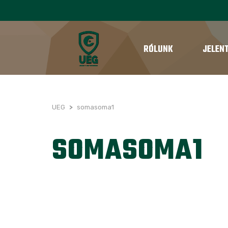
RÓLUNK
JELEN
UEG
>
somasoma1
SOMASOMA1