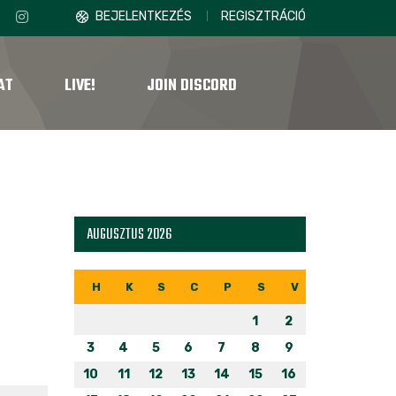
BEJELENTKEZÉS
REGISZTRÁCIÓ
AT
LIVE!
JOIN DISCORD
AUGUSZTUS 2026
H
K
S
C
P
S
V
1
2
3
4
5
6
7
8
9
10
11
12
13
14
15
16