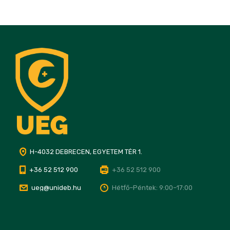
H-4032 DEBRECEN, EGYETEM TÉR 1.
+36 52 512 900
+36 52 512 900
ueg@unideb.hu
Hétfő–Péntek: 9:00–17:00