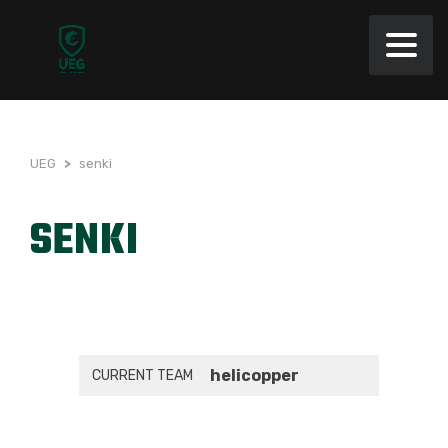
UEG
>
senki
SENKI
helicopper
CURRENT TEAM