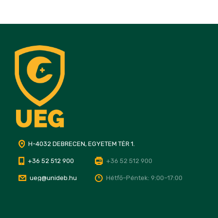
H-4032 DEBRECEN, EGYETEM TÉR 1.
+36 52 512 900
+36 52 512 900
ueg@unideb.hu
Hétfő–Péntek: 9:00–17:00