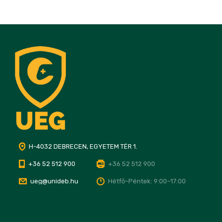
H-4032 DEBRECEN, EGYETEM TÉR 1.
+36 52 512 900
+36 52 512 900
ueg@unideb.hu
Hétfő–Péntek: 9:00–17:00