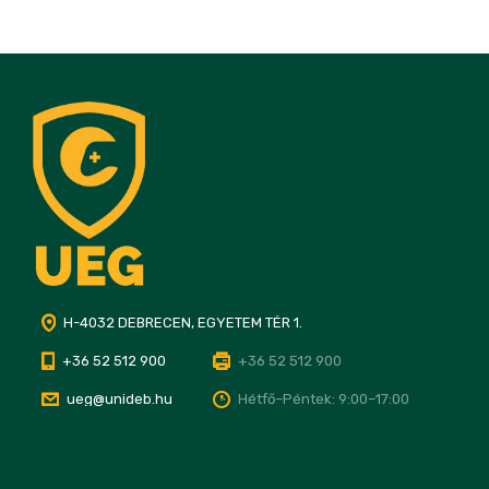
H-4032 DEBRECEN, EGYETEM TÉR 1.
+36 52 512 900
+36 52 512 900
ueg@unideb.hu
Hétfő–Péntek: 9:00–17:00