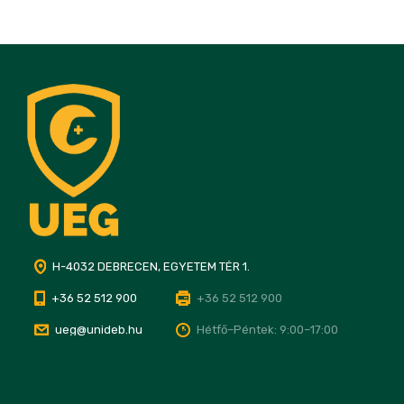
H-4032 DEBRECEN, EGYETEM TÉR 1.
+36 52 512 900
+36 52 512 900
ueg@unideb.hu
Hétfő–Péntek: 9:00–17:00