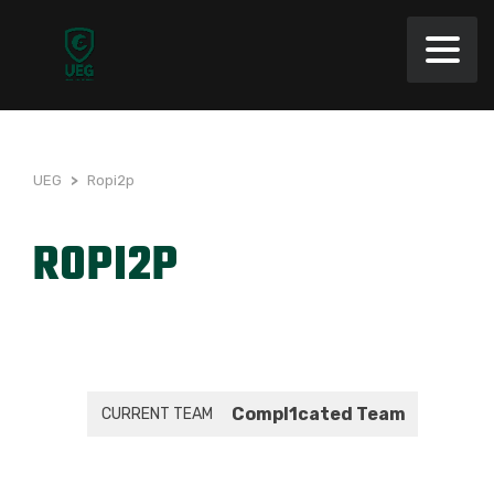
UEG
>
Ropi2p
ROPI2P
Compl1cated Team
CURRENT TEAM