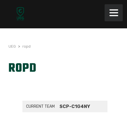
UEG
>
ropd
ROPD
SCP-C1G4NY
CURRENT TEAM