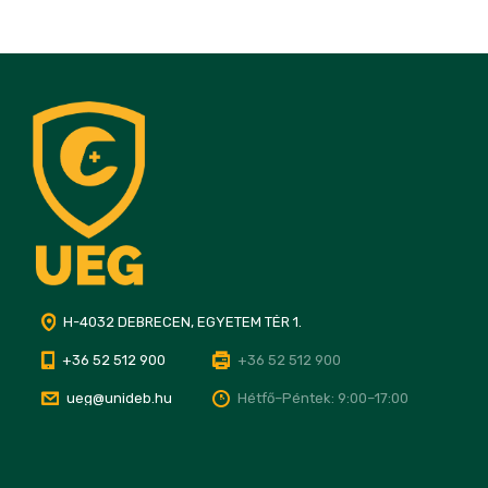
H-4032 DEBRECEN, EGYETEM TÉR 1.
+36 52 512 900
+36 52 512 900
ueg@unideb.hu
Hétfő–Péntek: 9:00–17:00