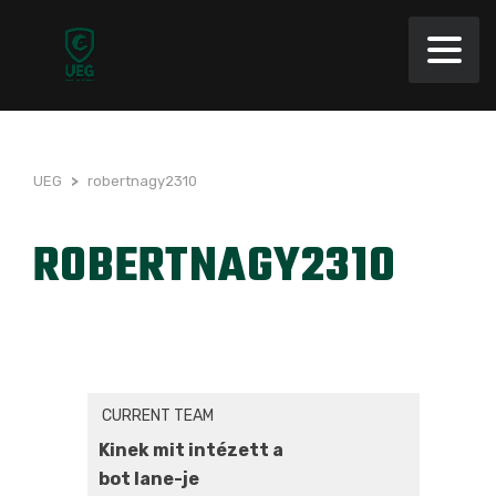
UEG
>
robertnagy2310
ROBERTNAGY2310
CURRENT TEAM
Kinek mit intézett a
bot lane-je