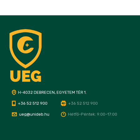
H-4032 DEBRECEN, EGYETEM TÉR 1.
+36 52 512 900
+36 52 512 900
ueg@unideb.hu
Hétfő–Péntek: 9:00–17:00