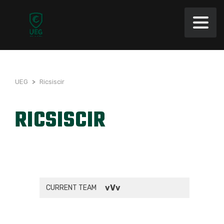
UEG
>
Ricsiscir
RICSISCIR
vVv
CURRENT TEAM