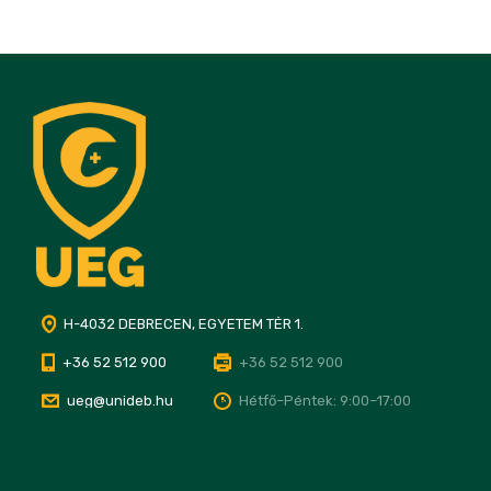
H-4032 DEBRECEN, EGYETEM TÉR 1.
+36 52 512 900
+36 52 512 900
ueg@unideb.hu
Hétfő–Péntek: 9:00–17:00