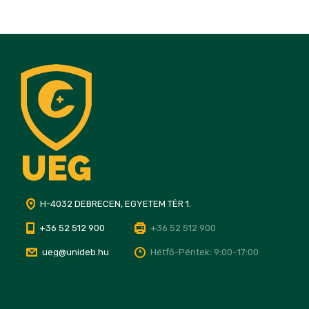
H-4032 DEBRECEN, EGYETEM TÉR 1.
+36 52 512 900
+36 52 512 900
ueg@unideb.hu
Hétfő–Péntek: 9:00–17:00