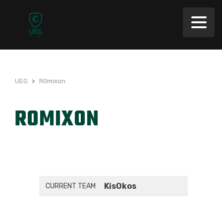
UEG
>
R0mixon
R0MIXON
KisOkos
CURRENT TEAM