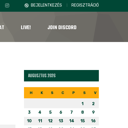
BEJELENTKEZÉS
REGISZTRÁCIÓ
AT
LIVE!
JOIN DISCORD
AUGUSZTUS 2026
H
K
S
C
P
S
V
1
2
3
4
5
6
7
8
9
10
11
12
13
14
15
16