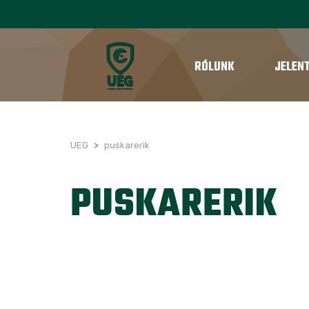
RÓLUNK
JELEN
UEG
>
puskarerik
PUSKARERIK