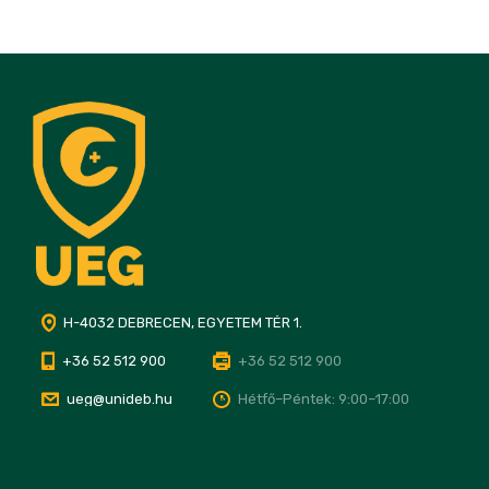
H-4032 DEBRECEN, EGYETEM TÉR 1.
+36 52 512 900
+36 52 512 900
ueg@unideb.hu
Hétfő–Péntek: 9:00–17:00