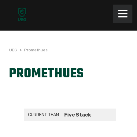
UEG
>
Promethues
PROMETHUES
Five Stack
CURRENT TEAM