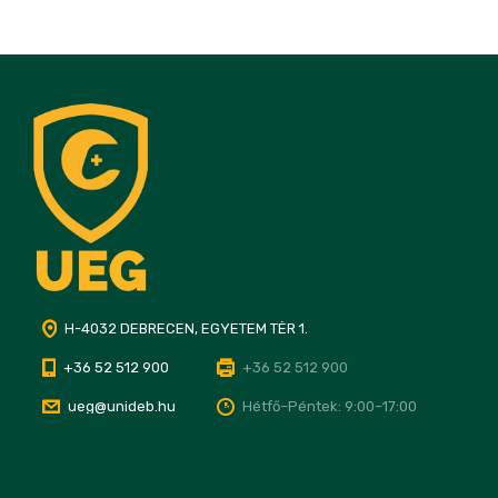
H-4032 DEBRECEN, EGYETEM TÉR 1.
+36 52 512 900
+36 52 512 900
ueg@unideb.hu
Hétfő–Péntek: 9:00–17:00