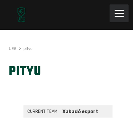
UEG
>
pityu
PITYU
Xakadó esport
CURRENT TEAM