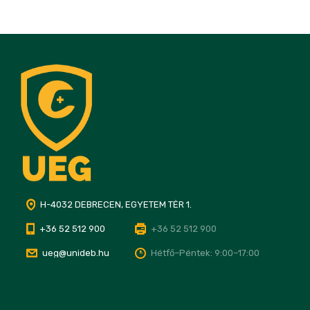
H-4032 DEBRECEN, EGYETEM TÉR 1.
+36 52 512 900
+36 52 512 900
ueg@unideb.hu
Hétfő–Péntek: 9:00–17:00