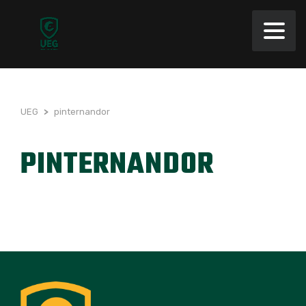
UEG
>
pinternandor
PINTERNANDOR