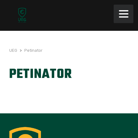
UEG
>
Petinator
PETINATOR