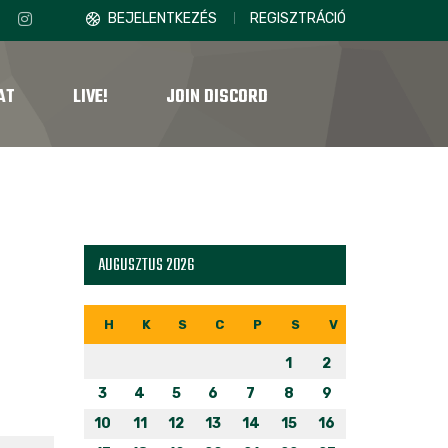
BEJELENTKEZÉS
REGISZTRÁCIÓ
AT
LIVE!
JOIN DISCORD
AUGUSZTUS 2026
H
K
S
C
P
S
V
1
2
3
4
5
6
7
8
9
10
11
12
13
14
15
16