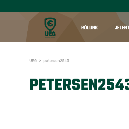
RÓLUNK
JELEN
UEG
>
petersen2543
PETERSEN254