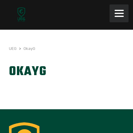
UEG
>
OkayG
OKAYG