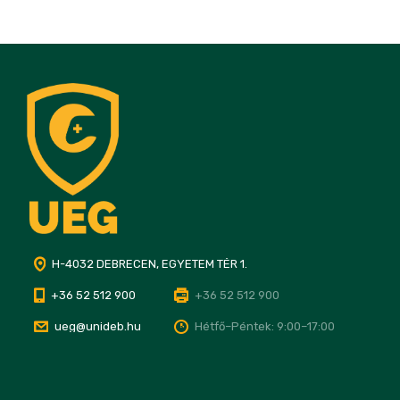
H-4032 DEBRECEN, EGYETEM TÉR 1.
+36 52 512 900
+36 52 512 900
ueg@unideb.hu
Hétfő–Péntek: 9:00–17:00