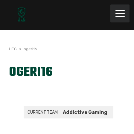
UEG
>
ogeri16
OGERI16
Addictive Gaming
CURRENT TEAM