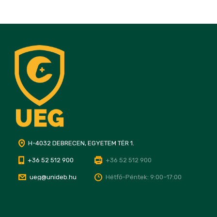
H-4032 DEBRECEN, EGYETEM TÉR 1.
+36 52 512 900
+36 52 512 900
ueg@unideb.hu
Hétfő–Péntek: 9:00–17:00