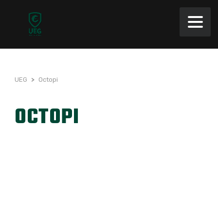
UEG
>
Octopi
OCTOPI