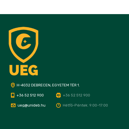
H-4032 DEBRECEN, EGYETEM TÉR 1.
+36 52 512 900
+36 52 512 900
ueg@unideb.hu
Hétfő–Péntek: 9:00–17:00