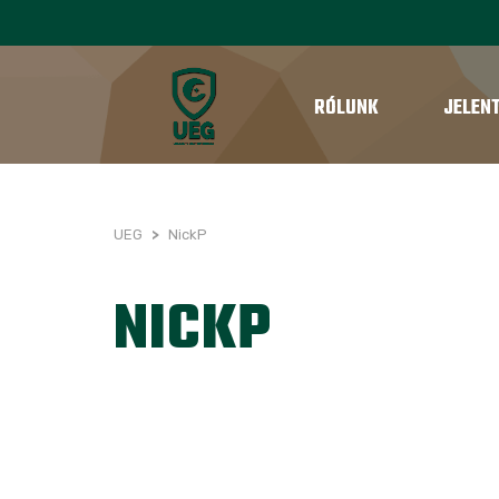
RÓLUNK
JELEN
UEG
>
NickP
NICKP