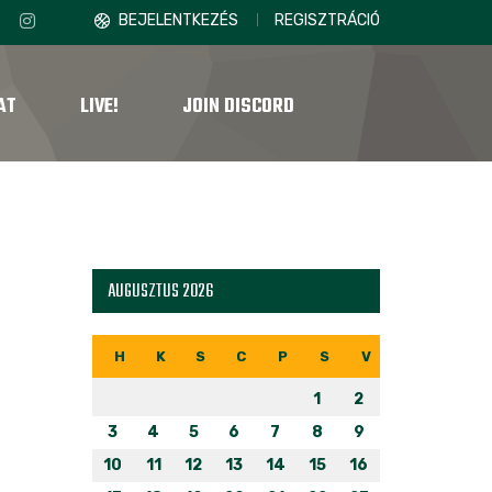
BEJELENTKEZÉS
REGISZTRÁCIÓ
AT
LIVE!
JOIN DISCORD
AUGUSZTUS 2026
H
K
S
C
P
S
V
1
2
3
4
5
6
7
8
9
10
11
12
13
14
15
16