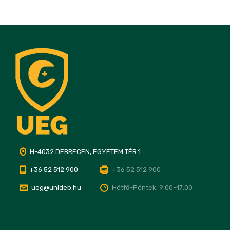
H-4032 DEBRECEN, EGYETEM TÉR 1.
+36 52 512 900
+36 52 512 900
ueg@unideb.hu
Hétfő–Péntek: 9:00–17:00