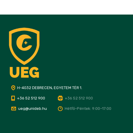
H-4032 DEBRECEN, EGYETEM TÉR 1.
+36 52 512 900
+36 52 512 900
ueg@unideb.hu
Hétfő–Péntek: 9:00–17:00