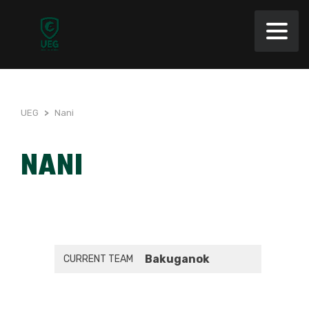
UEG
>
Nani
NANI
Bakuganok
CURRENT TEAM