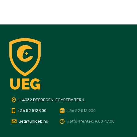
H-4032 DEBRECEN, EGYETEM TÉR 1.
+36 52 512 900
+36 52 512 900
ueg@unideb.hu
Hétfő–Péntek: 9:00–17:00