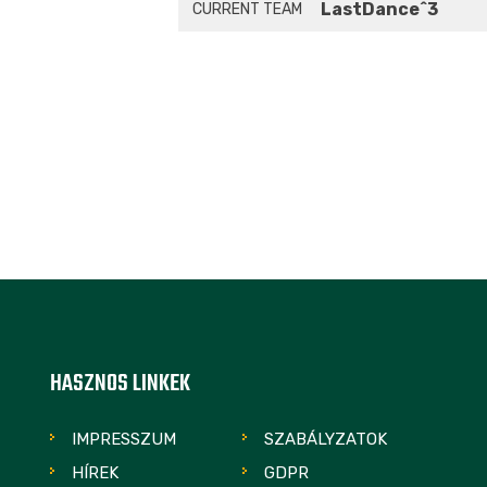
LastDance^3
CURRENT TEAM
HASZNOS LINKEK
IMPRESSZUM
SZABÁLYZATOK
HÍREK
GDPR