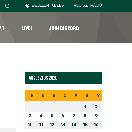
BEJELENTKEZÉS
REGISZTRÁCIÓ
AT
LIVE!
JOIN DISCORD
AUGUSZTUS 2026
H
K
S
C
P
S
V
1
2
3
4
5
6
7
8
9
10
11
12
13
14
15
16