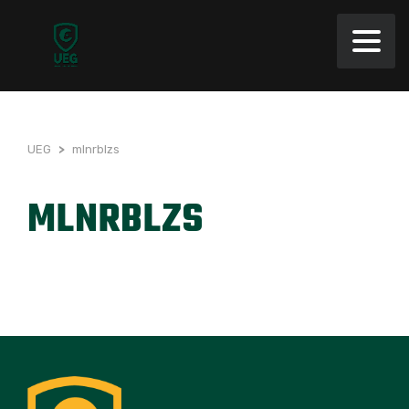
UEG
>
mlnrblzs
MLNRBLZS