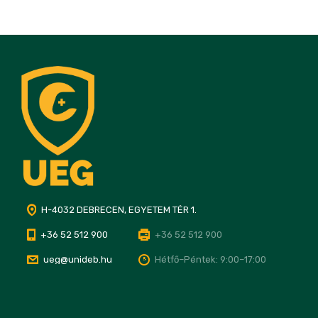
H-4032 DEBRECEN, EGYETEM TÉR 1.
+36 52 512 900
+36 52 512 900
ueg@unideb.hu
Hétfő–Péntek: 9:00–17:00