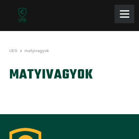
UEG
>
matyivagyok
MATYIVAGYOK