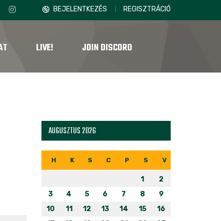
BEJELENTKEZÉS
REGISZTRÁCIÓ
AT
LIVE!
JOIN DISCORD
AUGUSZTUS 2026
H
K
S
C
P
S
V
1
2
3
4
5
6
7
8
9
10
11
12
13
14
15
16