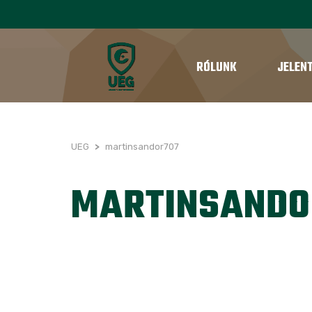
RÓLUNK
JELEN
UEG
>
martinsandor707
MARTINSANDO