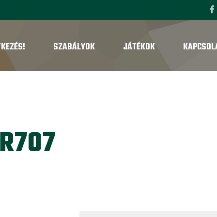
TKEZÉS!
SZABÁLYOK
JÁTÉKOK
KAPCSOL
R707